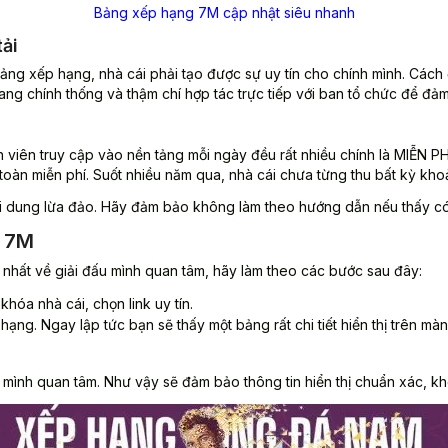
Bảng xếp hạng 7M cập nhật siêu nhanh
ải
bảng xếp hạng, nhà cái phải tạo được sự uy tín cho chính mình. Cách 
rang chính thống và thậm chí hợp tác trực tiếp với ban tổ chức để đ
 viên truy cập vào nền tảng mỗi ngày đều rất nhiều chính là MIỄN PH
oàn miễn phí. Suốt nhiều năm qua, nhà cái chưa từng thu bất kỳ kho
ội dung lừa đảo. Hãy đảm bảo không làm theo hướng dẫn nếu thấy có y
i 7M
hất về giải đấu mình quan tâm, hãy làm theo các bước sau đây:
khóa nhà cái, chọn link uy tín.
ạng. Ngay lập tức bạn sẽ thấy một bảng rất chi tiết hiển thị trên mà
 mình quan tâm. Như vậy sẽ đảm bảo thông tin hiển thị chuẩn xác, kh