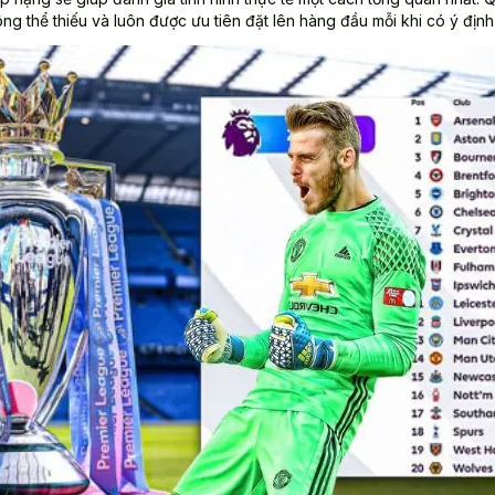
ông thể thiếu và luôn được ưu tiên đặt lên hàng đầu mỗi khi có ý định