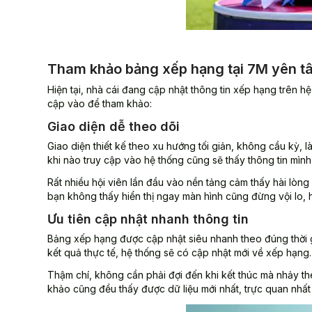
Tham khảo bảng xếp hạng tại 7M yên t
Hiện tại, nhà cái đang cập nhật thông tin xếp hạng trên 
cập vào để tham khảo:
Giao diện dễ theo dõi
Giao diện thiết kế theo xu hướng tối giản, không cầu kỳ, 
khi nào truy cập vào hệ thống cũng sẽ thấy thông tin mình
Rất nhiều hội viên lần đầu vào nền tảng cảm thấy hài lòn
bạn không thấy hiển thị ngay màn hình cũng đừng vội lo, hã
Ưu tiên cập nhật nhanh thông tin
Bảng xếp hạng được cập nhật siêu nhanh theo đúng thời gia
kết quả thực tế, hệ thống sẽ có cập nhật mới về xếp hạng.
Thậm chí, không cần phải đợi đến khi kết thúc mà nhảy th
khảo cũng đều thấy được dữ liệu mới nhất, trực quan nhất