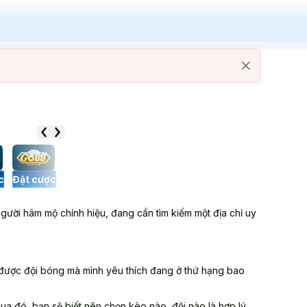
c
Đặt cược
người hâm mộ chính hiệu, đang cần tìm kiếm một địa chỉ uy
t được đội bóng mà mình yêu thích đang ở thứ hạng bao
ua đó, bạn sẽ biết nên chọn kèo nào, đội nào là hợp lý,