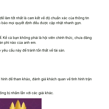
để làm tốt nhất là cam kết về độ chuẩn xác của thông tin
ảm bảo mọi quyết định đều được cập nhật nhanh gọn.
Í. Kể cả bạn không phải là hội viên chính thức, chưa đăng
ản phí nào của anh em.
êu cầu này để tránh tổn thất về tài sản.
n hình để tham khảo, đánh giá khách quan về tình hình trận
ông bị nhầm lẫn với các giải khác.