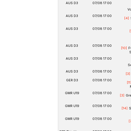
AUS D3
07/08 17:00
Vo
AUS D3
07/08 17:00
[4]
AUS D3
07/08 17:00
AUS D3
07/08 17:00
[10]
F
S
AUS D3
07/08 17:00
S
AUS D3
07/08 17:00
[3]
GER D3
07/08 17:00
[1
GMR U19
07/08 17:00
[3]
Gre
GMR U19
07/08 17:00
[14]
S
GMR U19
07/08 17:00
[