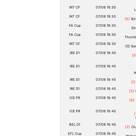
INT CF
07/08 18:30
U
INT CF
07/08 18:30
[6]
Bir
FA Cup
07/08 18:30
Sh
FA Cup
07/08 18:30
Thorn
INT CF
07/08 18:30
CD San
IRE D1
07/08 18:45
[9
IRE D1
07/08 18:45
W
IRE D1
07/08 18:45
[1]
IRE D1
07/08 18:45
[3]
ICE PR
07/08 18:45
[6]
ICE PR
07/08 18:45
[
BEL D1
07/08 18:45
[2]
Cl
EFL Cup
07/08 18:45
Wolve