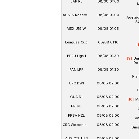
JAP RL
08/08 01:00
M
AUS-S Reserve League
08/08 01:00
Adelai
S
MEX U19 W
08/08 01:05
Leagues Cup
08/08 01:10
[
PERU Liga 1
08/08 01:30
[9]
Uni
De
PAN LPF
08/08 01:30
Fra
CRC DW1
08/08 02:00
C
GUA D1
08/08 02:00
[10]
M
FIJ NL
08/08 02:00
FFSA NZL
08/08 02:00
Wa
CRC Women's Primera Division
08/08 02:00
Dim
AUS CTL U23
08/08 02:00