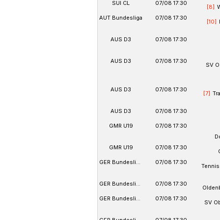
SUI CL
07/08 17:30
[8]
W
AUT Bundesliga
07/08 17:30
[10]
AUS D3
07/08 17:30
AUS D3
07/08 17:30
SV O
AUS D3
07/08 17:30
[7]
Tr
AUS D3
07/08 17:30
GMR U19
07/08 17:30
D
GMR U19
07/08 17:30
GER Bundesliga 5
07/08 17:30
Tennis
GER Bundesliga 5
07/08 17:30
Olden
GER Bundesliga 5
07/08 17:30
SV O
GER Bundesliga 5
07/08 17:30