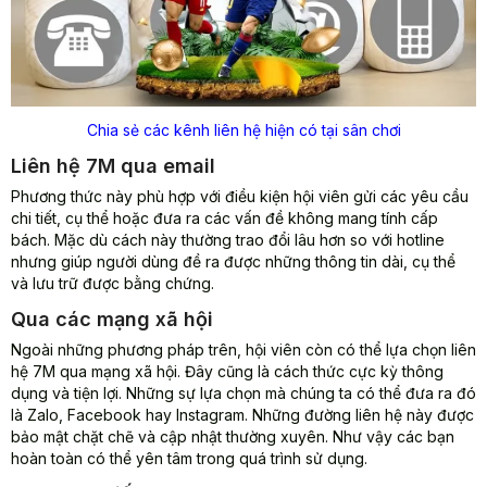
Chia sẻ các kênh liên hệ hiện có tại sân chơi
Liên hệ
7M
qua email
Phương thức này phù hợp với điều kiện hội viên gửi các yêu cầu
chi tiết, cụ thể hoặc đưa ra các vấn đề không mang tính cấp
bách. Mặc dù cách này thường trao đổi lâu hơn so với hotline
nhưng giúp người dùng đề ra được những thông tin dài, cụ thể
và lưu trữ được bằng chứng.
Qua các mạng xã hội
Ngoài những phương pháp trên, hội viên còn có thể lựa chọn liên
hệ 7M qua mạng xã hội. Đây cũng là cách thức cực kỳ thông
dụng và tiện lợi. Những sự lựa chọn mà chúng ta có thể đưa ra đó
là Zalo, Facebook hay Instagram. Những đường liên hệ này được
bảo mật chặt chẽ và cập nhật thường xuyên. Như vậy các bạn
hoàn toàn có thể yên tâm trong quá trình sử dụng.